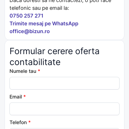
Daca doresti sa ne contactezi, o poti face
telefonic sau pe email la:
0750 257 271
Trimite mesaj pe WhatsApp
office@bizun.ro
Formular cerere oferta
contabilitate
Numele tau
*
Email
*
Telefon
*