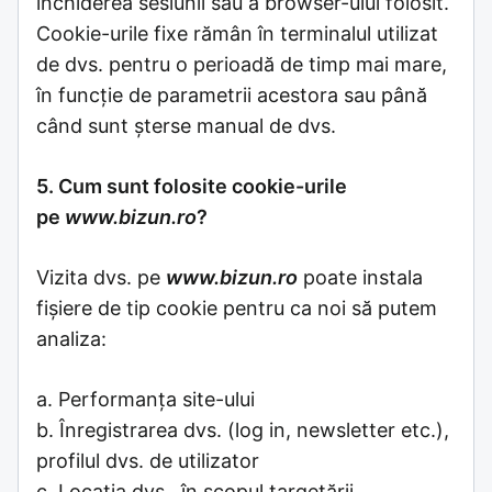
închiderea sesiunii sau a browser-ului folosit.
Cookie-urile fixe rămân în terminalul utilizat
de dvs. pentru o perioadă de timp mai mare,
în funcție de parametrii acestora sau până
când sunt șterse manual de dvs.
5. Cum sunt folosite cookie-urile
pe
www.bizun.ro
?
Vizita dvs. pe
www.bizun.ro
poate instala
fișiere de tip cookie pentru ca noi să putem
analiza:
a. Performanța site-ului
b. Înregistrarea dvs. (log in, newsletter etc.),
profilul dvs. de utilizator
c. Locația dvs., în scopul targetării