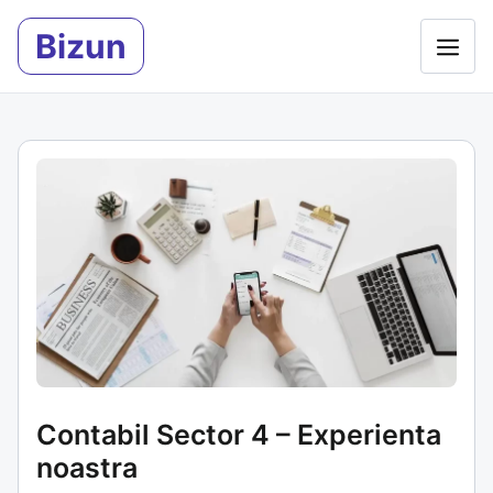
Sari
Bizun
la
Meni
conținut
Contabil Sector 4 – Experienta
noastra